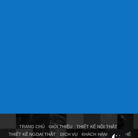
TRANG CHỦ
GIỚI THIỆU
THIẾT KẾ NỘI THẤT
THIẾT KẾ NGOẠI THẤT
DỊCH VỤ
KHÁCH HÀNG
LIÊN HỆ