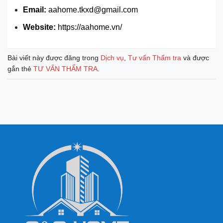
Email:
aahome.tkxd@gmail.com
Website:
https://aahome.vn/
Bài viết này được đăng trong
Dịch vụ
,
Tư vấn Thẩm tra
và được
gắn thẻ
TƯ VẤN THẨM TRA
.